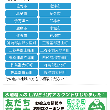
佐賀市
唐津市
鳥栖市
多久市
伊万里市
武雄市
鹿島市
小城市
嬉野市
神埼市
神埼郡吉野ヶ里町
三養基郡基山町
三養基郡上峰町
三養基郡みやき町
東松浦郡玄海町
西松浦郡有田町
杵島郡大町町
杵島郡江北町
杵島郡白石町
藤津郡太良町
その他の地域の方もご相談ください！