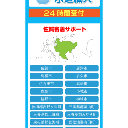
佐賀市
唐津市
鳥栖市
多久市
伊万里市
武雄市
鹿島市
小城市
嬉野市
神埼市
神埼郡吉野ヶ里町
三養基郡基山町
三養基郡上峰町
三養基郡みやき町
東松浦郡玄海町
西松浦郡有田町