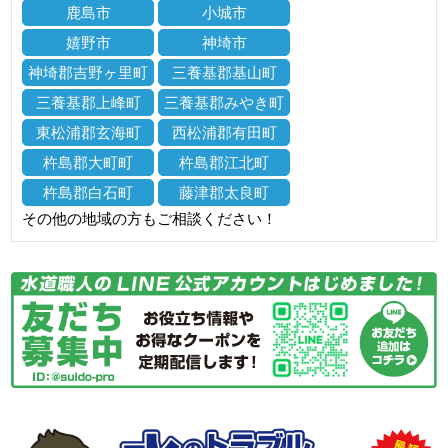
鹿島市
小城市
嬉野市
神埼市
神埼郡吉野ヶ里町
三養基郡基山町
三養基郡上峰町
三養基郡みやき町
東松浦郡玄海町
西松浦郡有田町
杵島郡大町町
杵島郡江北町
杵島郡白石町
藤津郡太良町
その他の地域の方もご相談ください！