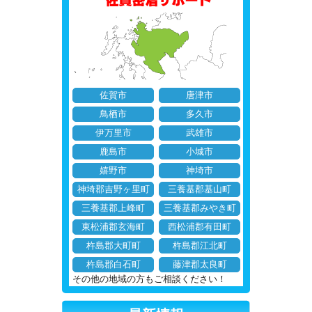
佐賀市
唐津市
鳥栖市
多久市
伊万里市
武雄市
鹿島市
小城市
嬉野市
神埼市
神埼郡吉野ヶ里町
三養基郡基山町
三養基郡上峰町
三養基郡みやき町
東松浦郡玄海町
西松浦郡有田町
杵島郡大町町
杵島郡江北町
杵島郡白石町
藤津郡太良町
その他の地域の方もご相談ください！