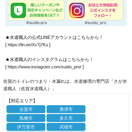
★水道職人の公式LINEアカウントはこちらから！
[
https://lin.ee/Xv7j7Ku
]
★水道職人のインスタグラムはこちらから！
[
https://www.instagram.com/suido_pro/
]
佐賀のトイレのつまり・水漏れは、水道修理の専門店「さが水
道職人（佐賀水道職人）」
【対応エリア】
佐賀市
唐津市
鳥栖市
多久市
伊万里市
武雄市