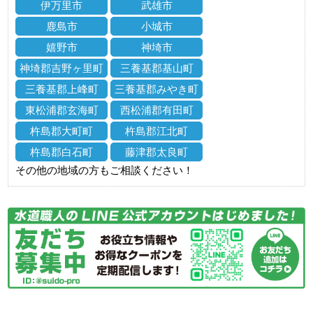
伊万里市
武雄市
鹿島市
小城市
嬉野市
神埼市
神埼郡吉野ヶ里町
三養基郡基山町
三養基郡上峰町
三養基郡みやき町
東松浦郡玄海町
西松浦郡有田町
杵島郡大町町
杵島郡江北町
杵島郡白石町
藤津郡太良町
その他の地域の方もご相談ください！