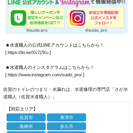
★水道職人の公式LINEアカウントはこちらから！
[
https://lin.ee/Xv7j7Ku
]
★水道職人のインスタグラムはこちらから！
[
https://www.instagram.com/suido_pro/
]
佐賀のトイレのつまり・水漏れは、水道修理の専門店「さが水
道職人（佐賀水道職人）」
【対応エリア】
佐賀市
唐津市
鳥栖市
多久市