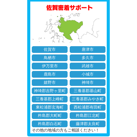
佐賀市
唐津市
鳥栖市
多久市
伊万里市
武雄市
鹿島市
小城市
嬉野市
神埼市
神埼郡吉野ヶ里町
三養基郡基山町
三養基郡上峰町
三養基郡みやき町
東松浦郡玄海町
西松浦郡有田町
杵島郡大町町
杵島郡江北町
杵島郡白石町
藤津郡太良町
その他の地域の方もご相談ください！