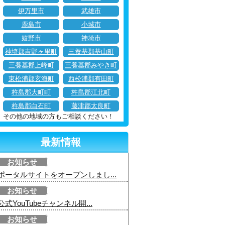
伊万里市
武雄市
鹿島市
小城市
嬉野市
神埼市
神埼郡吉野ヶ里町
三養基郡基山町
三養基郡上峰町
三養基郡みやき町
東松浦郡玄海町
西松浦郡有田町
杵島郡大町町
杵島郡江北町
杵島郡白石町
藤津郡太良町
その他の地域の方もご相談ください！
最新情報
お知らせ
ポータルサイトをオープンしまし...
お知らせ
公式YouTubeチャンネル開...
お知らせ