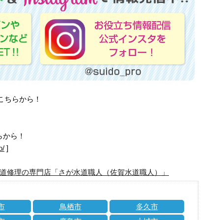
はこちらから！
らから！
o/
]
道修理の専門店「さが水道職人（佐賀水道職人）」
市
鳥栖市
多久市