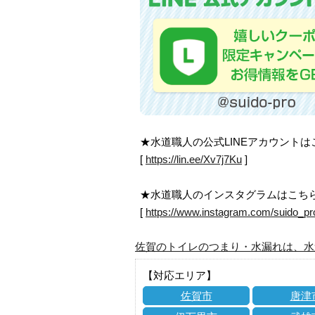
★水道職人の公式LINEアカウント
[
https://lin.ee/Xv7j7Ku
]
★水道職人のインスタグラムはこち
[
https://www.instagram.com/suido_pr
佐賀のトイレのつまり・水漏れは、水
【対応エリア】
佐賀市
唐津