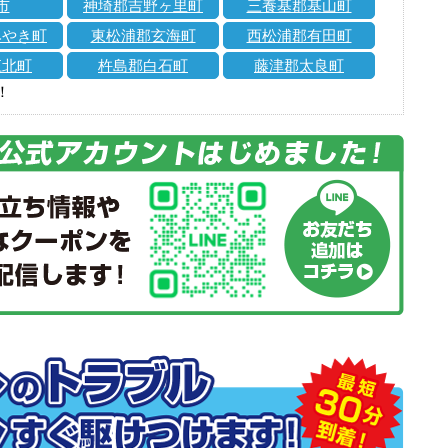
市
神埼郡吉野ヶ里町
三養基郡基山町
みやき町
東松浦郡玄海町
西松浦郡有田町
江北町
杵島郡白石町
藤津郡太良町
！