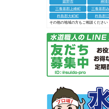
嬉野市
神埼
三養基郡上峰町
三養基郡
杵島郡大町町
杵島郡
その他の地域の方もご相談ください