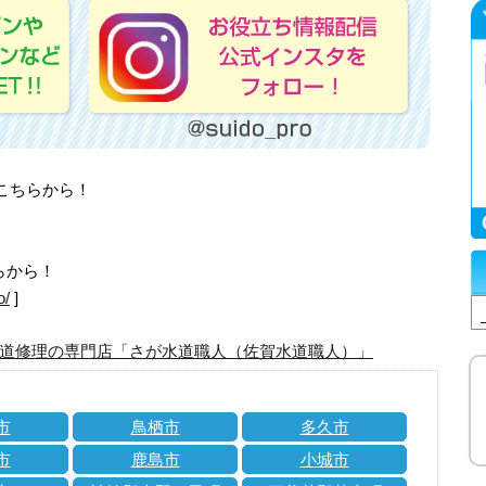
はこちらから！
らから！
o/
]
道修理の専門店「さが水道職人（佐賀水道職人）」
市
鳥栖市
多久市
市
鹿島市
小城市