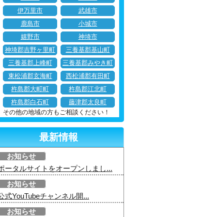
伊万里市
武雄市
鹿島市
小城市
嬉野市
神埼市
神埼郡吉野ヶ里町
三養基郡基山町
三養基郡上峰町
三養基郡みやき町
東松浦郡玄海町
西松浦郡有田町
杵島郡大町町
杵島郡江北町
杵島郡白石町
藤津郡太良町
その他の地域の方もご相談ください！
最新情報
お知らせ
ポータルサイトをオープンしまし...
お知らせ
公式YouTubeチャンネル開...
お知らせ