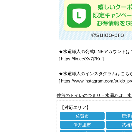
★水道職人の公式LINEアカウント
[
https://lin.ee/Xv7j7Ku
]
★水道職人のインスタグラムはこち
[
https://www.instagram.com/suido_pr
佐賀のトイレのつまり・水漏れは、水
【対応エリア】
佐賀市
唐津
伊万里市
武雄