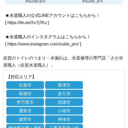
★水道職人の公式LINEアカウントはこちらから！
[
https://lin.ee/Xv7j7Ku
]
★水道職人のインスタグラムはこちらから！
[
https://www.instagram.com/suido_pro/
]
佐賀のトイレのつまり・水漏れは、水道修理の専門店「さが水
道職人（佐賀水道職人）」
【対応エリア】
佐賀市
唐津市
鳥栖市
多久市
伊万里市
武雄市
鹿島市
小城市
嬉野市
神埼市
神埼郡吉野ヶ里町
三養基郡基山町