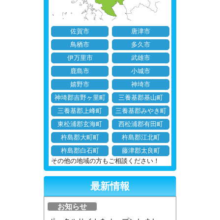
佐賀市
唐津市
鳥栖市
多久市
伊万里市
武雄市
鹿島市
小城市
嬉野市
神埼市
神埼郡吉野ヶ里町
三養基郡基山町
三養基郡上峰町
三養基郡みやき町
東松浦郡玄海町
西松浦郡有田町
杵島郡大町町
杵島郡江北町
杵島郡白石町
藤津郡太良町
その他の地域の方もご相談ください！
最新情報
お知らせ