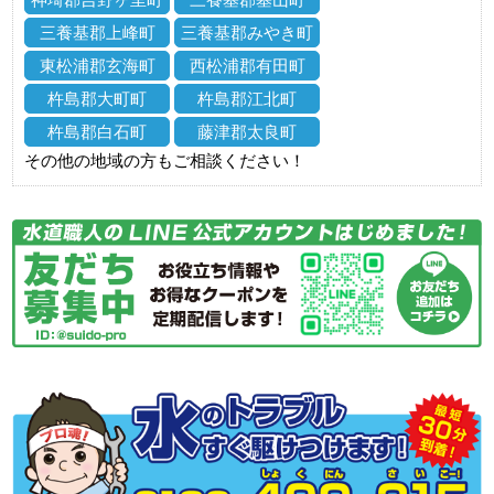
三養基郡上峰町
三養基郡みやき町
東松浦郡玄海町
西松浦郡有田町
杵島郡大町町
杵島郡江北町
杵島郡白石町
藤津郡太良町
その他の地域の方もご相談ください！