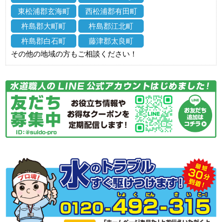
東松浦郡玄海町
西松浦郡有田町
杵島郡大町町
杵島郡江北町
杵島郡白石町
藤津郡太良町
その他の地域の方もご相談ください！