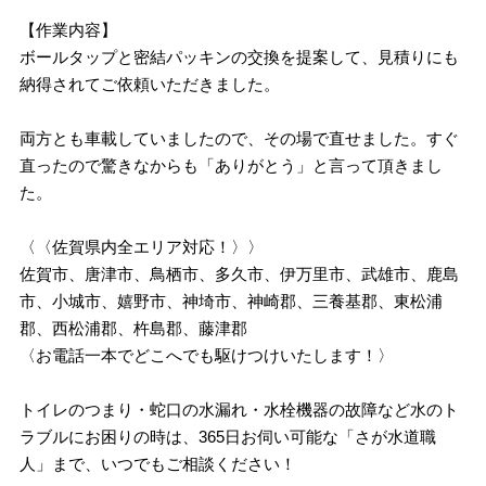
【作業内容】
ボールタップと密結パッキンの交換を提案して、見積りにも
納得されてご依頼いただきました。
両方とも車載していましたので、その場で直せました。すぐ
直ったので驚きなからも「ありがとう」と言って頂きまし
た。
〈〈佐賀県内全エリア対応！〉〉
佐賀市、唐津市、鳥栖市、多久市、伊万里市、武雄市、鹿島
市、小城市、嬉野市、神埼市、神崎郡、三養基郡、東松浦
郡、西松浦郡、杵島郡、藤津郡
〈お電話一本でどこへでも駆けつけいたします！〉
トイレのつまり・蛇口の水漏れ・水栓機器の故障など水のト
ラブルにお困りの時は、365日お伺い可能な「さが水道職
人」まで、いつでもご相談ください！