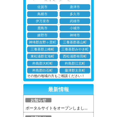
佐賀市
唐津市
鳥栖市
多久市
伊万里市
武雄市
鹿島市
小城市
嬉野市
神埼市
神埼郡吉野ヶ里町
三養基郡基山町
三養基郡上峰町
三養基郡みやき町
東松浦郡玄海町
西松浦郡有田町
杵島郡大町町
杵島郡江北町
杵島郡白石町
藤津郡太良町
その他の地域の方もご相談ください！
最新情報
お知らせ
ポータルサイトをオープンしまし...