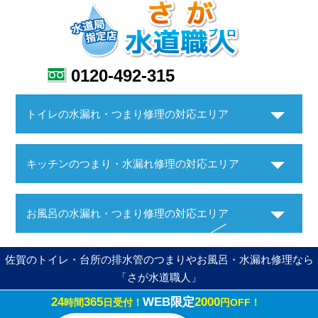
0120-492-315
トイレの水漏れ・つまり修理の対応エリア
キッチンのつまり・水漏れ修理の対応エリア
お風呂の水漏れ・つまり修理の対応エリア
佐賀のトイレ・台所の排水管のつまりやお風呂・水漏れ修理なら
「さが水道職人」
24
365
WEB限定
2000
時間
日受付！
円OFF！
Copyright ©さが水道職人. All Rights Reserved.