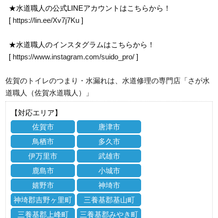
★水道職人の公式LINEアカウントはこちらから！
[
https://lin.ee/Xv7j7Ku
]
★水道職人のインスタグラムはこちらから！
[
https://www.instagram.com/suido_pro/
]
佐賀のトイレのつまり・水漏れは、水道修理の専門店「さが水
道職人（佐賀水道職人）」
【対応エリア】
佐賀市
唐津市
鳥栖市
多久市
伊万里市
武雄市
鹿島市
小城市
嬉野市
神埼市
神埼郡吉野ヶ里町
三養基郡基山町
三養基郡上峰町
三養基郡みやき町