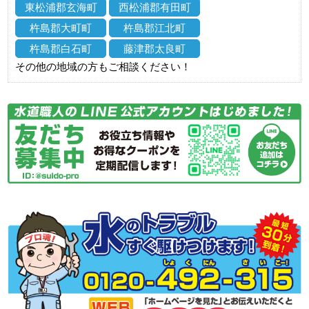
東松浦郡玄海町
西松浦郡有田町
杵島郡大町町
杵島郡江北町
杵島郡白石町
藤津郡太良町
その他の地域の方もご相談ください！