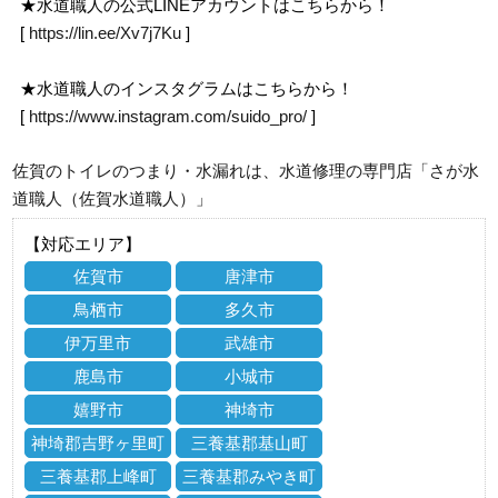
★水道職人の公式LINEアカウントはこちらから！
[
https://lin.ee/Xv7j7Ku
]
★水道職人のインスタグラムはこちらから！
[
https://www.instagram.com/suido_pro/
]
佐賀のトイレのつまり・水漏れは、水道修理の専門店「さが水
道職人（佐賀水道職人）」
【対応エリア】
佐賀市
唐津市
鳥栖市
多久市
伊万里市
武雄市
鹿島市
小城市
嬉野市
神埼市
神埼郡吉野ヶ里町
三養基郡基山町
三養基郡上峰町
三養基郡みやき町