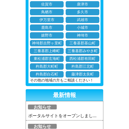
佐賀市
唐津市
鳥栖市
多久市
伊万里市
武雄市
鹿島市
小城市
嬉野市
神埼市
神埼郡吉野ヶ里町
三養基郡基山町
三養基郡上峰町
三養基郡みやき町
東松浦郡玄海町
西松浦郡有田町
杵島郡大町町
杵島郡江北町
杵島郡白石町
藤津郡太良町
その他の地域の方もご相談ください！
最新情報
お知らせ
ポータルサイトをオープンしまし...
お知らせ