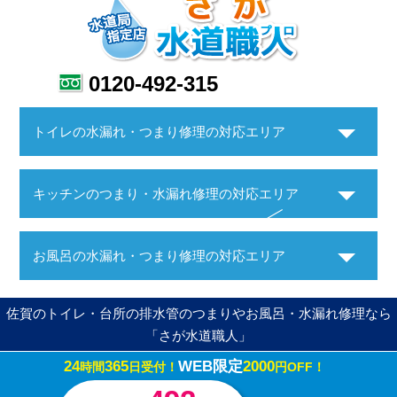
0120-492-315
トイレの水漏れ・つまり修理の対応エリア
キッチンのつまり・水漏れ修理の対応エリア
お風呂の水漏れ・つまり修理の対応エリア
佐賀のトイレ・台所の排水管のつまりやお風呂・水漏れ修理なら
「さが水道職人」
24
365
WEB限定
2000
時間
日受付！
円OFF！
Copyright ©さが水道職人. All Rights Reserved.