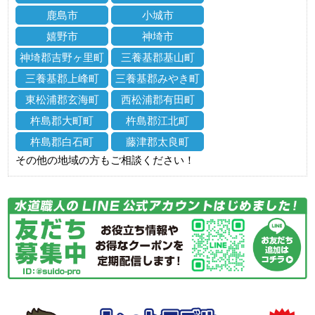
鹿島市
小城市
嬉野市
神埼市
神埼郡吉野ヶ里町
三養基郡基山町
三養基郡上峰町
三養基郡みやき町
東松浦郡玄海町
西松浦郡有田町
杵島郡大町町
杵島郡江北町
杵島郡白石町
藤津郡太良町
その他の地域の方もご相談ください！