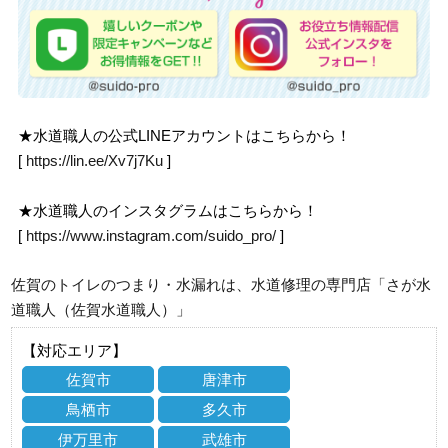
★水道職人の公式LINEアカウントはこちらから！
[
https://lin.ee/Xv7j7Ku
]
★水道職人のインスタグラムはこちらから！
[
https://www.instagram.com/suido_pro/
]
佐賀のトイレのつまり・水漏れは、水道修理の専門店「さが水
道職人（佐賀水道職人）」
【対応エリア】
佐賀市
唐津市
鳥栖市
多久市
伊万里市
武雄市