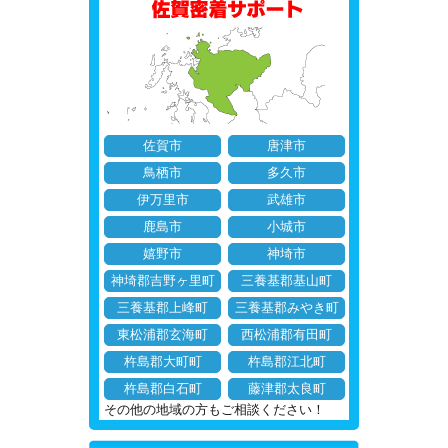
佐賀市
唐津市
鳥栖市
多久市
伊万里市
武雄市
鹿島市
小城市
嬉野市
神埼市
神埼郡吉野ヶ里町
三養基郡基山町
三養基郡上峰町
三養基郡みやき町
東松浦郡玄海町
西松浦郡有田町
杵島郡大町町
杵島郡江北町
杵島郡白石町
藤津郡太良町
その他の地域の方もご相談ください！