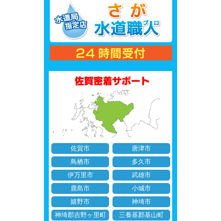
佐賀市
唐津市
鳥栖市
多久市
伊万里市
武雄市
鹿島市
小城市
嬉野市
神埼市
神埼郡吉野ヶ里町
三養基郡基山町