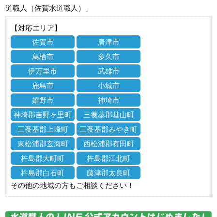
道職人（佐賀水道職人）」
【対応エリア】
佐賀市
唐津市
鳥栖市
多久市
伊万里市
武雄市
鹿島市
小城市
嬉野市
神埼市
神埼郡吉野ヶ里町
三養基郡基山町
三養基郡上峰町
三養基郡みやき町
東松浦郡玄海町
西松浦郡有田町
杵島郡大町町
杵島郡江北町
杵島郡白石町
藤津郡太良町
その他の地域の方もご相談ください！