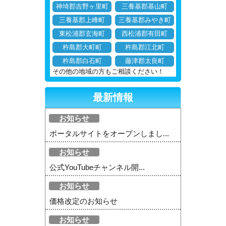
神埼郡吉野ヶ里町
三養基郡基山町
三養基郡上峰町
三養基郡みやき町
東松浦郡玄海町
西松浦郡有田町
杵島郡大町町
杵島郡江北町
杵島郡白石町
藤津郡太良町
その他の地域の方もご相談ください！
最新情報
お知らせ
ポータルサイトをオープンしまし...
お知らせ
公式YouTubeチャンネル開...
お知らせ
価格改定のお知らせ
お知らせ