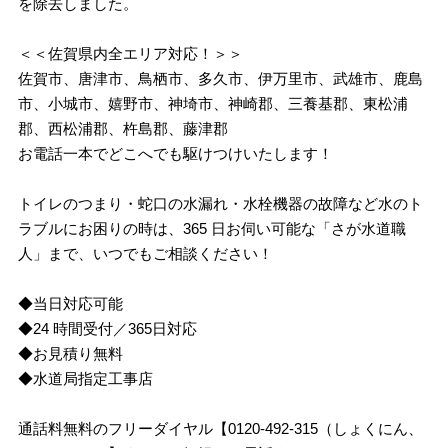
を除去しました。
＜＜佐賀県内全エリア対応！＞＞
佐賀市、唐津市、鳥栖市、多久市、伊万里市、武雄市、鹿島
市、小城市、嬉野市、神埼市、神崎郡、三養基郡、東松浦
郡、西松浦郡、杵島郡、藤津郡
お電話一本でどこへでも駆けつけいたします！
トイレのつまり・蛇口の水漏れ・水栓機器の故障など水のト
ラブルにお困りの時は、365 日お伺い可能な「さが水道職
人」まで、いつでもご相談ください！
◆当日対応可能
◆24 時間受付／365日対応
◆お見積り無料
◆水道局指定工事店
通話料無料のフリーダイヤル【0120-492-315（しょくにん、