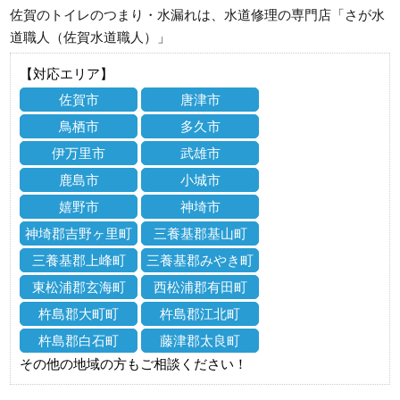
佐賀のトイレのつまり・水漏れは、水道修理の専門店「さが水
道職人（佐賀水道職人）」
【対応エリア】
佐賀市
唐津市
鳥栖市
多久市
伊万里市
武雄市
鹿島市
小城市
嬉野市
神埼市
神埼郡吉野ヶ里町
三養基郡基山町
三養基郡上峰町
三養基郡みやき町
東松浦郡玄海町
西松浦郡有田町
杵島郡大町町
杵島郡江北町
杵島郡白石町
藤津郡太良町
その他の地域の方もご相談ください！