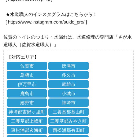
★水道職人のインスタグラムはこちらから！
[
https://www.instagram.com/suido_pro/
]
佐賀のトイレのつまり・水漏れは、水道修理の専門店「さが水
道職人（佐賀水道職人）」
【対応エリア】
佐賀市
唐津市
鳥栖市
多久市
伊万里市
武雄市
鹿島市
小城市
嬉野市
神埼市
神埼郡吉野ヶ里町
三養基郡基山町
三養基郡上峰町
三養基郡みやき町
東松浦郡玄海町
西松浦郡有田町