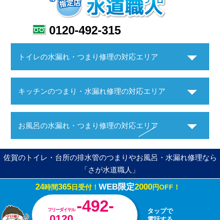
0120-492-315
トイレの水漏れ・つまり修理の対応エリア
キッチンのつまり・水漏れ修理の対応エリア
お風呂の水漏れ・つまり修理の対応エリア
佐賀のトイレ・台所の排水管のつまりやお風呂・水漏れ修理なら
「さが水道職人」
24
365
WEB限定
2000
時間
日受付！
円OFF！
Copyright ©さが水道職人. All Rights Reserved.
-492-
フリーダイヤル
タップで
0120
電話する