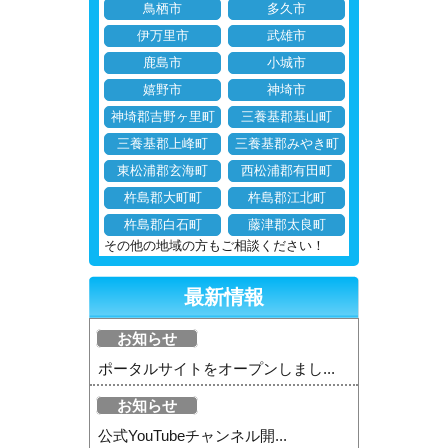
鳥栖市
多久市
伊万里市
武雄市
鹿島市
小城市
嬉野市
神埼市
神埼郡吉野ヶ里町
三養基郡基山町
三養基郡上峰町
三養基郡みやき町
東松浦郡玄海町
西松浦郡有田町
杵島郡大町町
杵島郡江北町
杵島郡白石町
藤津郡太良町
その他の地域の方もご相談ください！
最新情報
お知らせ
ポータルサイトをオープンしまし...
お知らせ
公式YouTubeチャンネル開...