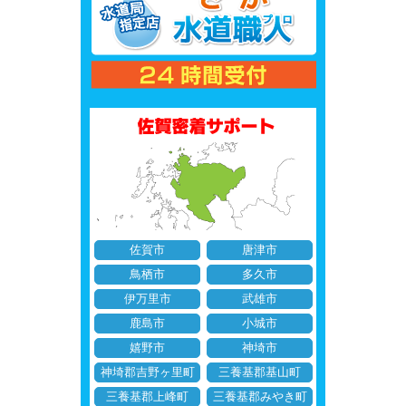
佐賀市
唐津市
鳥栖市
多久市
伊万里市
武雄市
鹿島市
小城市
嬉野市
神埼市
神埼郡吉野ヶ里町
三養基郡基山町
三養基郡上峰町
三養基郡みやき町