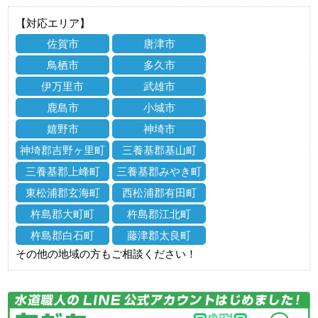
【対応エリア】
佐賀市
唐津市
鳥栖市
多久市
伊万里市
武雄市
鹿島市
小城市
嬉野市
神埼市
神埼郡吉野ヶ里町
三養基郡基山町
三養基郡上峰町
三養基郡みやき町
東松浦郡玄海町
西松浦郡有田町
杵島郡大町町
杵島郡江北町
杵島郡白石町
藤津郡太良町
その他の地域の方もご相談ください！