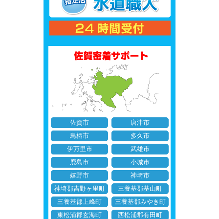
佐賀市
唐津市
鳥栖市
多久市
伊万里市
武雄市
鹿島市
小城市
嬉野市
神埼市
神埼郡吉野ヶ里町
三養基郡基山町
三養基郡上峰町
三養基郡みやき町
東松浦郡玄海町
西松浦郡有田町