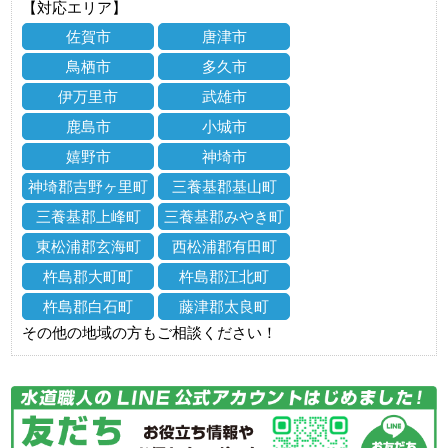
【対応エリア】
佐賀市
唐津市
鳥栖市
多久市
伊万里市
武雄市
鹿島市
小城市
嬉野市
神埼市
神埼郡吉野ヶ里町
三養基郡基山町
三養基郡上峰町
三養基郡みやき町
東松浦郡玄海町
西松浦郡有田町
杵島郡大町町
杵島郡江北町
杵島郡白石町
藤津郡太良町
その他の地域の方もご相談ください！