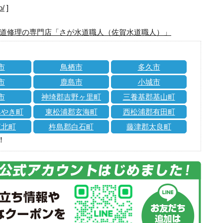
o/
]
道修理の専門店「さが水道職人（佐賀水道職人）」
市
鳥栖市
多久市
市
鹿島市
小城市
市
神埼郡吉野ヶ里町
三養基郡基山町
みやき町
東松浦郡玄海町
西松浦郡有田町
江北町
杵島郡白石町
藤津郡太良町
！