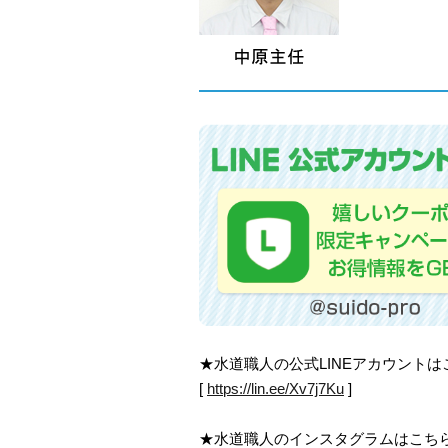
★水道職人の公式LINEアカウント
[
https://lin.ee/Xv7j7Ku
]
★水道職人のインスタグラムはこち