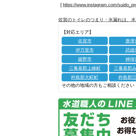
[
https://www.instagram.com/suido_pr
佐賀のトイレのつまり・水漏れは、水
【対応エリア】
佐賀市
唐津
伊万里市
武雄
嬉野市
神埼
三養基郡上峰町
三養基郡
杵島郡大町町
杵島郡
その他の地域の方もご相談ください