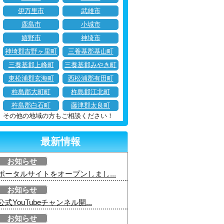
伊万里市
武雄市
鹿島市
小城市
嬉野市
神埼市
神埼郡吉野ヶ里町
三養基郡基山町
三養基郡上峰町
三養基郡みやき町
東松浦郡玄海町
西松浦郡有田町
杵島郡大町町
杵島郡江北町
杵島郡白石町
藤津郡太良町
その他の地域の方もご相談ください！
最新情報
お知らせ
ポータルサイトをオープンしまし...
お知らせ
公式YouTubeチャンネル開...
お知らせ