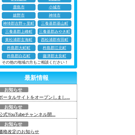
鹿島市
小城市
嬉野市
神埼市
神埼郡吉野ヶ里町
三養基郡基山町
三養基郡上峰町
三養基郡みやき町
東松浦郡玄海町
西松浦郡有田町
杵島郡大町町
杵島郡江北町
杵島郡白石町
藤津郡太良町
その他の地域の方もご相談ください！
最新情報
お知らせ
ポータルサイトをオープンしまし...
お知らせ
公式YouTubeチャンネル開...
お知らせ
価格改定のお知らせ