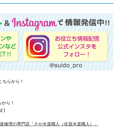
はこちらから！
らから！
o/
]
道修理の専門店「さが水道職人（佐賀水道職人）」