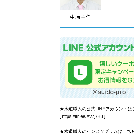
★水道職人の公式LINEアカウント
[
https://lin.ee/Xv7j7Ku
]
★水道職人のインスタグラムはこち