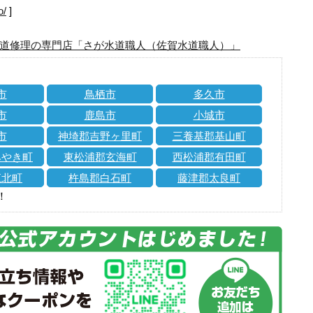
o/
]
道修理の専門店「さが水道職人（佐賀水道職人）」
市
鳥栖市
多久市
市
鹿島市
小城市
市
神埼郡吉野ヶ里町
三養基郡基山町
みやき町
東松浦郡玄海町
西松浦郡有田町
江北町
杵島郡白石町
藤津郡太良町
！