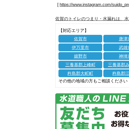
[
https://www.instagram.com/suido_pr
佐賀のトイレのつまり・水漏れは、水
【対応エリア】
佐賀市
唐津
伊万里市
武雄
嬉野市
神埼
三養基郡上峰町
三養基郡
杵島郡大町町
杵島郡
その他の地域の方もご相談ください