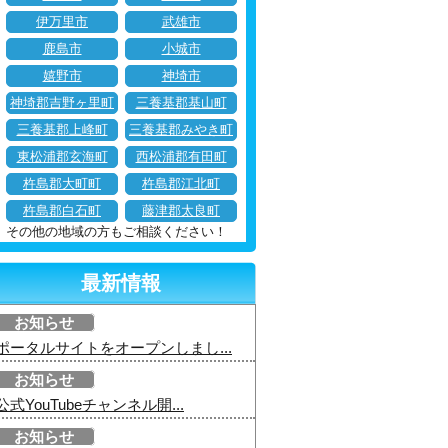
伊万里市
武雄市
鹿島市
小城市
嬉野市
神埼市
神埼郡吉野ヶ里町
三養基郡基山町
三養基郡上峰町
三養基郡みやき町
東松浦郡玄海町
西松浦郡有田町
杵島郡大町町
杵島郡江北町
杵島郡白石町
藤津郡太良町
その他の地域の方もご相談ください！
最新情報
お知らせ
ポータルサイトをオープンしまし...
お知らせ
公式YouTubeチャンネル開...
お知らせ