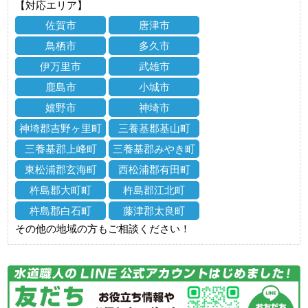
【対応エリア】
佐賀市
唐津市
鳥栖市
多久市
伊万里市
武雄市
鹿島市
小城市
嬉野市
神埼市
神埼郡吉野ヶ里町
三養基郡基山町
三養基郡上峰町
三養基郡みやき町
東松浦郡玄海町
西松浦郡有田町
杵島郡大町町
杵島郡江北町
杵島郡白石町
藤津郡太良町
その他の地域の方もご相談ください！