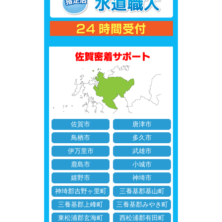
佐賀市
唐津市
鳥栖市
多久市
伊万里市
武雄市
鹿島市
小城市
嬉野市
神埼市
神埼郡吉野ヶ里町
三養基郡基山町
三養基郡上峰町
三養基郡みやき町
東松浦郡玄海町
西松浦郡有田町