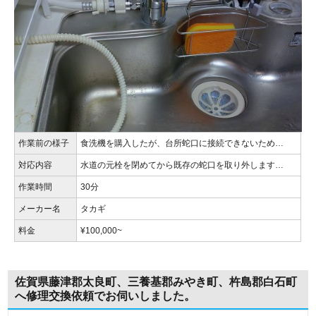
作業前の様子
食洗機を購入したが、台所蛇口に接続できないため…
対応内容
水道の元栓を閉めてから既存の蛇口を取り外します…
作業時間
30分
メーカー名
タカギ
料金
¥100,000~
佐賀県藤津郡太良町、三養基郡みやき町、杵島郡白石町
へ修理交換依頼でお伺いしました。