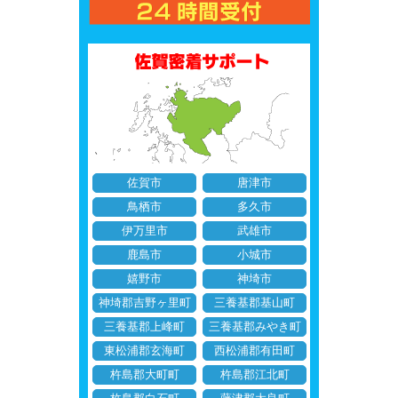
佐賀市
唐津市
鳥栖市
多久市
伊万里市
武雄市
鹿島市
小城市
嬉野市
神埼市
神埼郡吉野ヶ里町
三養基郡基山町
三養基郡上峰町
三養基郡みやき町
東松浦郡玄海町
西松浦郡有田町
杵島郡大町町
杵島郡江北町