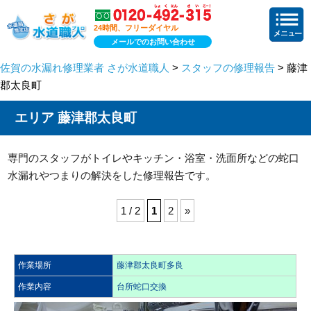
24時間、フリーダイヤル
メールでのお問い合わせ
佐賀の水漏れ修理業者 さが水道職人
>
スタッフの修理報告
> 藤津
郡太良町
エリア 藤津郡太良町
専門のスタッフがトイレやキッチン・浴室・洗面所などの蛇口
水漏れやつまりの解決をした修理報告です。
1 / 2
1
2
»
作業場所
藤津郡太良町多良
作業内容
台所蛇口交換