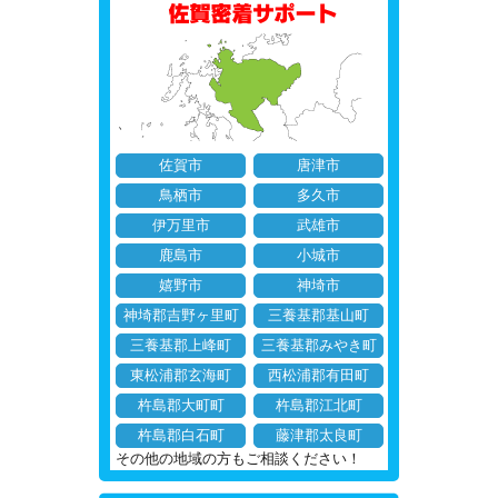
佐賀市
唐津市
鳥栖市
多久市
伊万里市
武雄市
鹿島市
小城市
嬉野市
神埼市
神埼郡吉野ヶ里町
三養基郡基山町
三養基郡上峰町
三養基郡みやき町
東松浦郡玄海町
西松浦郡有田町
杵島郡大町町
杵島郡江北町
杵島郡白石町
藤津郡太良町
その他の地域の方もご相談ください！