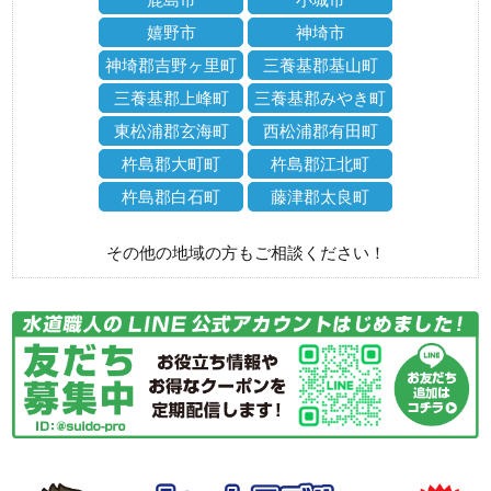
嬉野市
神埼市
神埼郡吉野ヶ里町
三養基郡基山町
三養基郡上峰町
三養基郡みやき町
東松浦郡玄海町
西松浦郡有田町
杵島郡大町町
杵島郡江北町
杵島郡白石町
藤津郡太良町
その他の地域の方もご相談ください！