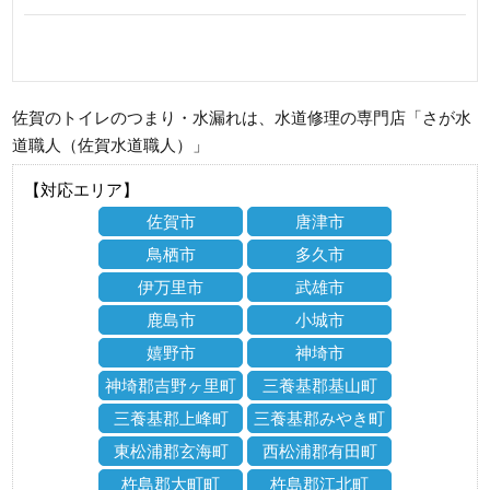
佐賀のトイレのつまり・水漏れは、水道修理の専門店「さが水
道職人（佐賀水道職人）」
【対応エリア】
佐賀市
唐津市
鳥栖市
多久市
伊万里市
武雄市
鹿島市
小城市
嬉野市
神埼市
神埼郡吉野ヶ里町
三養基郡基山町
三養基郡上峰町
三養基郡みやき町
東松浦郡玄海町
西松浦郡有田町
杵島郡大町町
杵島郡江北町