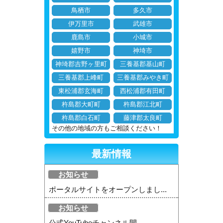
鳥栖市
多久市
伊万里市
武雄市
鹿島市
小城市
嬉野市
神埼市
神埼郡吉野ヶ里町
三養基郡基山町
三養基郡上峰町
三養基郡みやき町
東松浦郡玄海町
西松浦郡有田町
杵島郡大町町
杵島郡江北町
杵島郡白石町
藤津郡太良町
その他の地域の方もご相談ください！
最新情報
お知らせ
ポータルサイトをオープンしまし...
お知らせ
公式YouTubeチャンネル開...