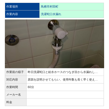
作業場所
鳥栖市村田町
作業内容
洗濯蛇口水漏れ
作業前の様子
昨日洗濯蛇口と給水ホースのつなぎ目から水漏れし…
対応内容
原因を説明させてもらい、使用年数も長く早く使え…
作業時間
60分
メーカー名
料金