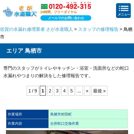
24時間、フリーダイヤル
メールでのお問い合わせ
佐賀の水漏れ修理業者 さが水道職人
>
スタッフの修理報告
> 鳥栖
市
エリア 鳥栖市
専門のスタッフがトイレやキッチン・浴室・洗面所などの蛇口
水漏れやつまりの解決をした修理報告です。
1 / 9
1
2
3
4
5
...
»
最後 »
作業場所
鳥栖市村田町
作業内容
台所蛇口交換作業