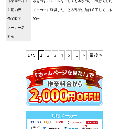
作業前の様子
水を出すハンドルを回しても水が出ない状態でした…
対応内容
メーカーに確認したことろ部品供給は終了している…
作業時間
90分
メーカー名
料金
1 / 9
1
2
3
4
5
...
»
最後 »
対応メーカー