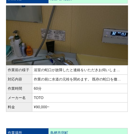
作業前の様子
浴室の蛇口が故障したと連絡をいただきお伺いしま…
対応内容
作業の前に水道の元栓を閉めます。 既存の蛇口を撤…
作業時間
60分
メーカー名
TOTO
料金
¥90,000~
作業場所
鳥栖市宿町