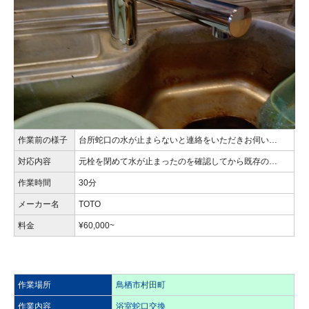
作業前の様子
台所蛇口の水が止まらないと連絡をいただきお伺い…
対応内容
元栓を閉めて水が止まったのを確認してから既存の…
作業時間
30分
メーカー名
TOTO
料金
¥60,000~
作業場所
鳥栖市村田町
作業内容
浴室蛇口交換