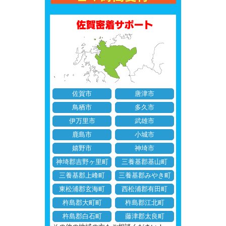
佐賀市
唐津市
鳥栖市
多久市
伊万里市
武雄市
鹿島市
小城市
嬉野市
神埼市
神埼郡吉野ヶ里町
三養基郡基山町
三養基郡上峰町
三養基郡みやき町
東松浦郡玄海町
西松浦郡有田町
杵島郡大町町
杵島郡江北町
杵島郡白石町
藤津郡太良町