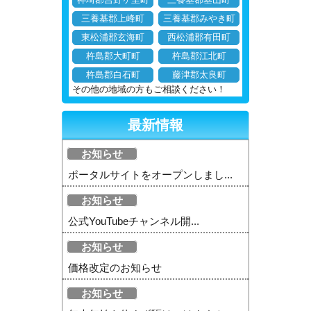
神埼郡吉野ヶ里町
三養基郡基山町
三養基郡上峰町
三養基郡みやき町
東松浦郡玄海町
西松浦郡有田町
杵島郡大町町
杵島郡江北町
杵島郡白石町
藤津郡太良町
その他の地域の方もご相談ください！
最新情報
お知らせ
ポータルサイトをオープンしまし...
お知らせ
公式YouTubeチャンネル開...
お知らせ
価格改定のお知らせ
お知らせ