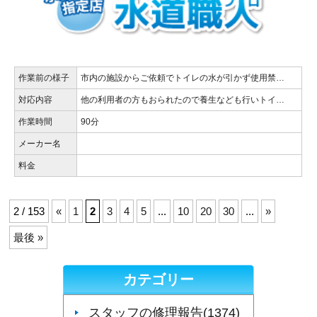
作業前の様子
市内の施設からご依頼でトイレの水が引かず使用禁…
対応内容
他の利用者の方もおられたので養生なども行いトイ…
作業時間
90分
メーカー名
料金
2 / 153
«
1
2
3
4
5
...
10
20
30
...
»
最後 »
カテゴリー
スタッフの修理報告(1374)