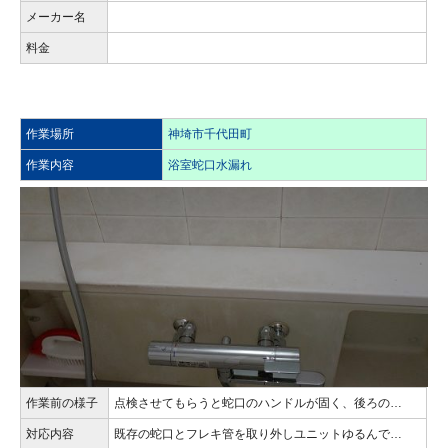
メーカー名
料金
作業場所
神埼市千代田町
作業内容
浴室蛇口水漏れ
作業前の様子
点検させてもらうと蛇口のハンドルが固く、後ろの…
対応内容
既存の蛇口とフレキ管を取り外しユニットゆるんで…