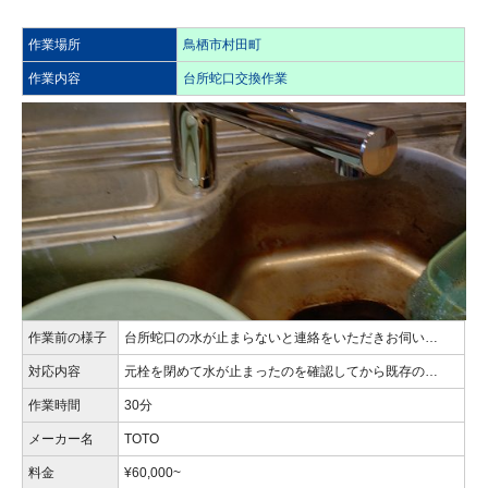
作業場所
鳥栖市村田町
作業内容
台所蛇口交換作業
作業前の様子
台所蛇口の水が止まらないと連絡をいただきお伺い…
対応内容
元栓を閉めて水が止まったのを確認してから既存の…
作業時間
30分
メーカー名
TOTO
料金
¥60,000~