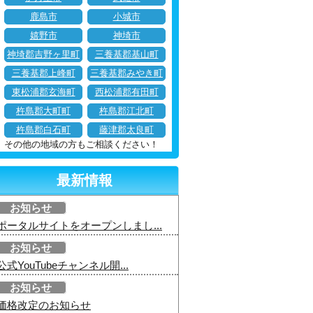
鹿島市
小城市
嬉野市
神埼市
神埼郡吉野ヶ里町
三養基郡基山町
三養基郡上峰町
三養基郡みやき町
東松浦郡玄海町
西松浦郡有田町
杵島郡大町町
杵島郡江北町
杵島郡白石町
藤津郡太良町
その他の地域の方もご相談ください！
最新情報
お知らせ
ポータルサイトをオープンしまし...
お知らせ
公式YouTubeチャンネル開...
お知らせ
価格改定のお知らせ