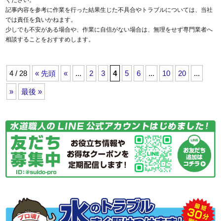
ください。
記事内容を参考に作業を行った結果生じた不具合やトラブルについては、当社
では責任を負いかねます。
少しでも不安がある場合や、作業に自信がない場合は、無理をせず専門業者へ
相談することをおすすめします。
4 / 28
« 先頭
«
...
2
3
4
5
6
...
10
20
...
»
最後 »