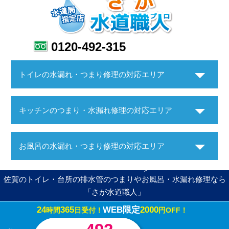
0120-492-315
トイレの水漏れ・つまり修理の対応エリア
キッチンのつまり・水漏れ修理の対応エリア
お風呂の水漏れ・つまり修理の対応エリア
佐賀のトイレ・台所の排水管のつまりやお風呂・水漏れ修理なら
「さが水道職人」
24
365
WEB限定
2000
時間
日受付！
円OFF！
Copyright ©さが水道職人. All Rights Reserved.