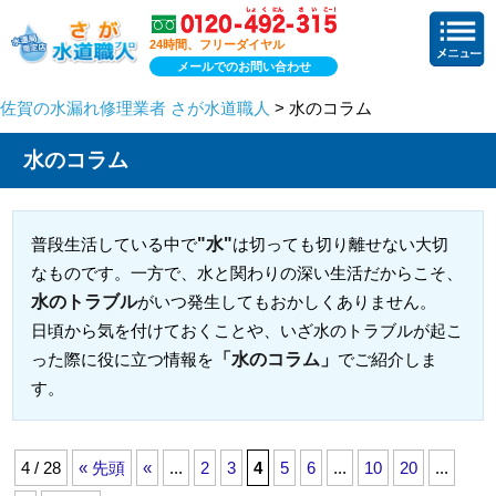
24時間、フリーダイヤル
メールでのお問い合わせ
佐賀の水漏れ修理業者 さが水道職人
> 水のコラム
水のコラム
"水"
普段生活している中で
は切っても切り離せない大切
なものです。一方で、水と関わりの深い生活だからこそ、
水のトラブル
がいつ発生してもおかしくありません。
日頃から気を付けておくことや、いざ水のトラブルが起こ
「水のコラム」
った際に役に立つ情報を
でご紹介しま
す。
4 / 28
« 先頭
«
...
2
3
4
5
6
...
10
20
...