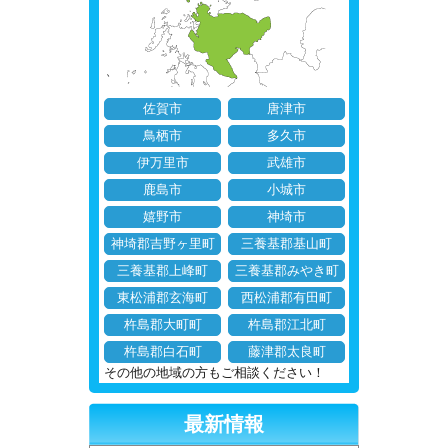
佐賀市
唐津市
鳥栖市
多久市
伊万里市
武雄市
鹿島市
小城市
嬉野市
神埼市
神埼郡吉野ヶ里町
三養基郡基山町
三養基郡上峰町
三養基郡みやき町
東松浦郡玄海町
西松浦郡有田町
杵島郡大町町
杵島郡江北町
杵島郡白石町
藤津郡太良町
その他の地域の方もご相談ください！
最新情報