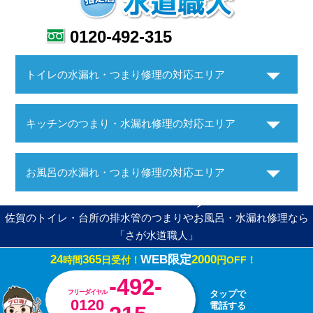
0120-492-315
トイレの水漏れ・つまり修理の対応エリア
キッチンのつまり・水漏れ修理の対応エリア
お風呂の水漏れ・つまり修理の対応エリア
佐賀のトイレ・台所の排水管のつまりやお風呂・水漏れ修理なら
「さが水道職人」
24
365
WEB限定
2000
時間
日受付！
円OFF！
Copyright ©さが水道職人. All Rights Reserved.
-492-
フリーダイヤル
タップで
0120
電話する