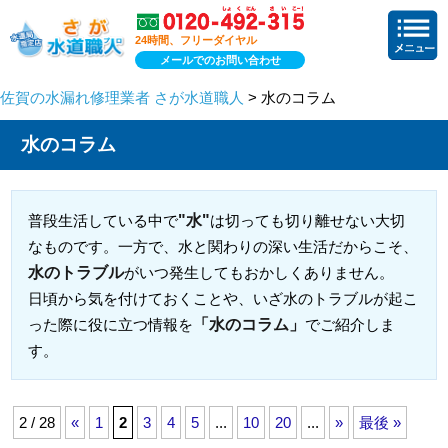
24時間、フリーダイヤル
メールでのお問い合わせ
佐賀の水漏れ修理業者 さが水道職人
> 水のコラム
水のコラム
"水"
普段生活している中で
は切っても切り離せない大切
なものです。一方で、水と関わりの深い生活だからこそ、
水のトラブル
がいつ発生してもおかしくありません。
日頃から気を付けておくことや、いざ水のトラブルが起こ
「水のコラム」
った際に役に立つ情報を
でご紹介しま
す。
2 / 28
«
1
2
3
4
5
...
10
20
...
»
最後 »