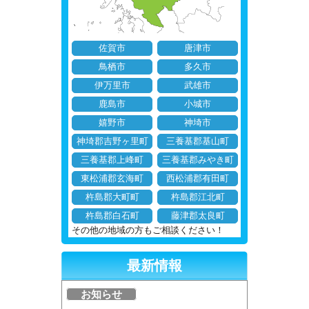
佐賀市
唐津市
鳥栖市
多久市
伊万里市
武雄市
鹿島市
小城市
嬉野市
神埼市
神埼郡吉野ヶ里町
三養基郡基山町
三養基郡上峰町
三養基郡みやき町
東松浦郡玄海町
西松浦郡有田町
杵島郡大町町
杵島郡江北町
杵島郡白石町
藤津郡太良町
その他の地域の方もご相談ください！
最新情報
お知らせ