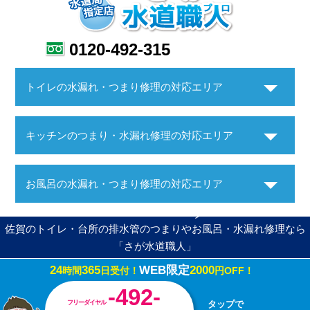
0120-492-315
トイレの水漏れ・つまり修理の対応エリア
キッチンのつまり・水漏れ修理の対応エリア
お風呂の水漏れ・つまり修理の対応エリア
佐賀のトイレ・台所の排水管のつまりやお風呂・水漏れ修理なら
「さが水道職人」
24
365
WEB限定
2000
時間
日受付！
円OFF！
Copyright ©さが水道職人. All Rights Reserved.
-492-
フリーダイヤル
タップで