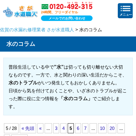
24時間、フリーダイヤル
メールでのお問い合わせ
佐賀の水漏れ修理業者 さが水道職人
> 水のコラム
水のコラム
"水"
普段生活している中で
は切っても切り離せない大切
なものです。一方で、水と関わりの深い生活だからこそ、
水のトラブル
がいつ発生してもおかしくありません。
日頃から気を付けておくことや、いざ水のトラブルが起こ
「水のコラム」
った際に役に立つ情報を
でご紹介しま
す。
5 / 28
« 先頭
«
...
3
4
5
6
7
...
10
20
...