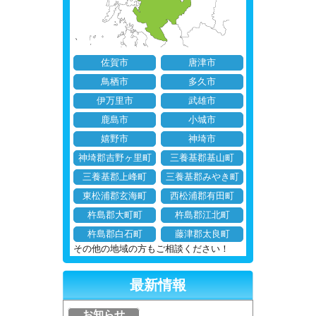
佐賀市
唐津市
鳥栖市
多久市
伊万里市
武雄市
鹿島市
小城市
嬉野市
神埼市
神埼郡吉野ヶ里町
三養基郡基山町
三養基郡上峰町
三養基郡みやき町
東松浦郡玄海町
西松浦郡有田町
杵島郡大町町
杵島郡江北町
杵島郡白石町
藤津郡太良町
その他の地域の方もご相談ください！
最新情報
お知らせ